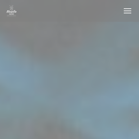
Πίνακας διαχείρισης "Μπισκότων" (Cookies)