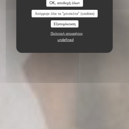
OK, αποδοχή όλων
Απόρριψε όλα τα "μπισκότα" (cookies)
Εξατομίκευση
Πολιτική απορρήτου
undefined