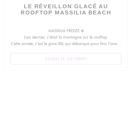
LE RÉVEILLON GLACÉ AU
ROOFTOP MASSILIA BEACH
MASSILIA FREEZE ❄️
L’an dernier, c’était la montagne sur le rooftop.
Cette année, c’est le givre XXL qui débarque pour finir l’année
en beauté : rooftop complètement givré, neige, vibe glacée,
ambiance brûlante.
((ΑΝΟΊΓΕΙ ΣΕ ΝΈΟ ΠΑΡ
ΔΙΑΒΆΣΤΕ ΤΟ ΆΡΘΡΟ
Un Nouvel An qui va plus loin que la fête, un souvenir qui
restera.
Vous avez rendu notre année exceptionnelle, on devait finir
ensemble !
MERCREDI 31 DÉCEMBRE DE 19H À 02H
MASSILIA BEACH – 41 BD MICHELET, CENTRE COMMERCIAL
PRADO SHOPPING,13008, MARSEILLE
🎶 DJ set by TMO B2B RÉMI AGUAXI ✨
🫧Happenings
🌨️ Rooftop givré
🤍 tenue de ski obligatoire