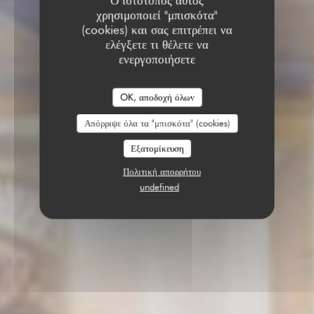
Ο ιστότοπος αυτός
χρησιμοποιεί "μπισκότα"
(cookies) και σας επιτρέπει να
ελέγξετε τι θέλετε να
ενεργοποιήσετε
OK, αποδοχή όλων
Απόρριψε όλα τα "μπισκότα" (cookies)
Εξατομίκευση
Πολιτική απορρήτου
undefined