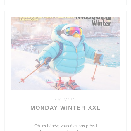
d’Amérique latine : funk brésilien, vibes latino ensoleillées,
shows de danseurs et une énergie qui ne descend jamais.
Programme :
20h–22h : Tapas et cocktails signatures latino
22h–02h : Baile Funk | Reggaeton | Dembow | Merengue
HORA LOCA SPECIAL MADE IN BRAZIL
Infos insta : @esquinatropial13
Réservation des tables : www.massiliabeach.com ou au
06.66.04.90.22
23/12/2025
MONDAY WINTER XXL
Oh les bébéw, vous êtes pas prêts !