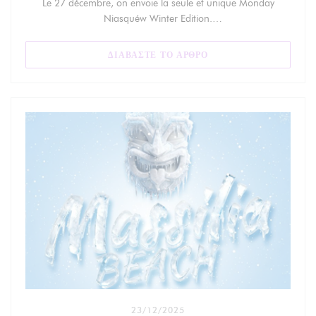
Le 27 décembre, on envoie la seule et unique Monday
Niasquéw Winter Edition.
Une date historique, unique à Marseille.
Au programme :
((ΑΝΟΊΓΕΙ ΣΕ ΝΈΟ ΠΑΡ
ΔΙΑΒΆΣΤΕ ΤΟ ΆΡΘΡΟ
🩵 2 scènes, une intérieure et extérieure pour se Niasquéw en
boutéw
🎧 13 artistes pour te secouer comme un télésiège en pleine
tempête
❄️ Des canons à neige pour vous enneigéw
🧀 La raclette, la vraie, qui degouline comme il faut
🍷 Du vin chaud, pour pas attraper le mistral dans la gorge
🏆 L’Élection de la meilleure doudoune / combi de ski de
Marseille — ramène ta plus belle tenue, même si elle sort du
marché de Noailles.
On va transformer la ville en station de ski Niasquéw.
Le 27 Décembre on se niasque doudounéw !
23/12/2025