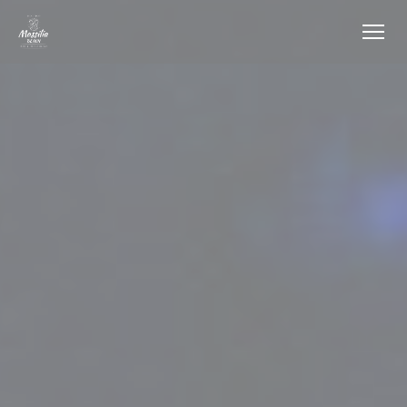
Πίνακας διαχείρισης "Μπισκότων" (Cookies)