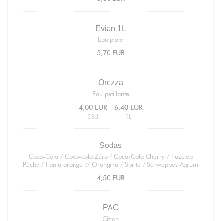
Evian 1L
Eau plate
5,70 EUR
Orezza
Eau pétillante
4,00 EUR
6,40 EUR
33cl
1L
Sodas
Coca-Cola / Coca-cola Zéro / Coca-Cola Cherry / Fuzetea
Pêche / Fanta orange // Orangina / Sprite / Schweppes Agrum
4,50 EUR
PAC
Citron