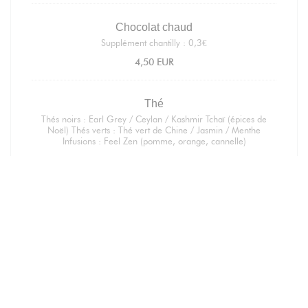
Chocolat chaud
Supplément chantilly : 0,3€
4,50 EUR
Thé
Thés noirs : Earl Grey / Ceylan / Kashmir Tchaï (épices de
Noël) Thés verts : Thé vert de Chine / Jasmin / Menthe
Infusions : Feel Zen (pomme, orange, cannelle)
3,80 EUR
Café glacé
Café froid, saveur au choix : vanille, caramel ou orgeat
4,50 EUR
Iced latte
Café froid, lait. Saveur au choix : vanille - caramel - noisette