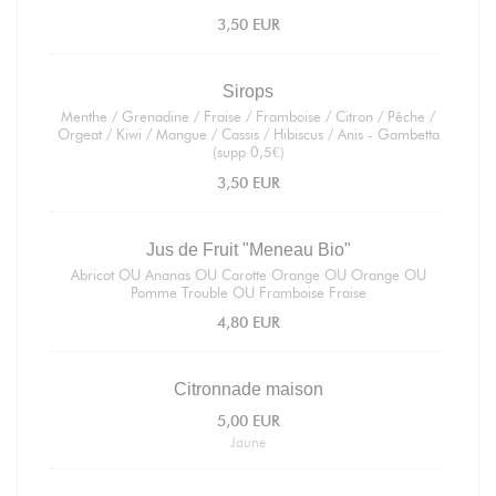
3,50 EUR
Sirops
Menthe / Grenadine / Fraise / Framboise / Citron / Pêche /
Orgeat / Kiwi / Mangue / Cassis / Hibiscus / Anis - Gambetta
(supp 0,5€)
3,50 EUR
Jus de Fruit "Meneau Bio"
Abricot OU Ananas OU Carotte Orange OU Orange OU
Pomme Trouble OU Framboise Fraise
4,80 EUR
Citronnade maison
5,00 EUR
Jaune