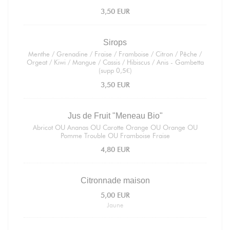
3,50 EUR
Sirops
Menthe / Grenadine / Fraise / Framboise / Citron / Pêche /
Orgeat / Kiwi / Mangue / Cassis / Hibiscus / Anis - Gambetta
(supp 0,5€)
3,50 EUR
Jus de Fruit "Meneau Bio"
Abricot OU Ananas OU Carotte Orange OU Orange OU
Pomme Trouble OU Framboise Fraise
4,80 EUR
Citronnade maison
5,00 EUR
Jaune