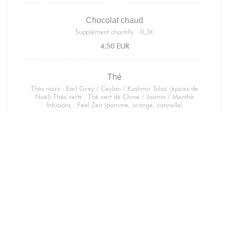
Chocolat chaud
Supplément chantilly : 0,3€
4,50 EUR
Thé
Thés noirs : Earl Grey / Ceylan / Kashmir Tchaï (épices de
Noël) Thés verts : Thé vert de Chine / Jasmin / Menthe
Infusions : Feel Zen (pomme, orange, cannelle)
3,80 EUR
Café glacé
Café froid, saveur au choix : vanille, caramel ou orgeat
4,50 EUR
Iced latte
Café froid, lait. Saveur au choix : vanille - caramel - noisette