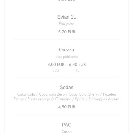
Evian 1L
Eau plate
5,70 EUR
Orezza
Eau pétillante
4,00 EUR
6,40 EUR
33cl
1L
Sodas
Coca-Cola / Coca-cola Zéro / Coca-Cola Cherry / Fuzetea
Pêche / Fanta orange // Orangina / Sprite / Schweppes Agrum
4,50 EUR
PAC
Citron