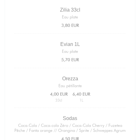
Zilia 33cl
Eau plate
3,80 EUR
Evian 1L
Eau plate
5,70 EUR
Orezza
Eau pétillante
4,00 EUR
6,40 EUR
33cl
1L
Sodas
Coca-Cola / Coca-cola Zéro / Coca-Cola Cherry / Fuzetea
Pêche / Fanta orange // Orangina / Sprite / Schweppes Agrum
4,50 EUR