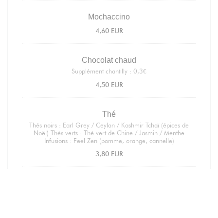
Mochaccino
4,60 EUR
Chocolat chaud
Supplément chantilly : 0,3€
4,50 EUR
Thé
Thés noirs : Earl Grey / Ceylan / Kashmir Tchaï (épices de
Noël) Thés verts : Thé vert de Chine / Jasmin / Menthe
Infusions : Feel Zen (pomme, orange, cannelle)
3,80 EUR
Café glacé
Café froid, saveur au choix : vanille, caramel ou orgeat
4,50 EUR