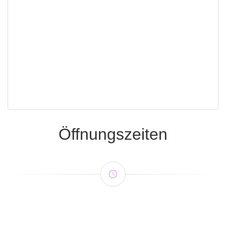
Öffnungszeiten
access_time